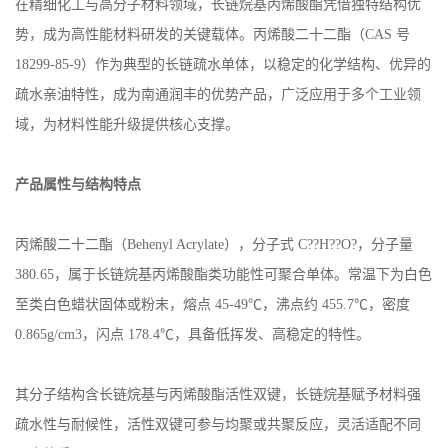
在精细化工与高分子材料领域，长链烷基丙烯酸酯凭借独特结构优
势，成为高性能材料研发的关键载体。丙烯酸二十二酯（CAS 号
18299-85-9）作为典型的长链疏水单体，以稳定的化学结构、优异的
疏水亲油特性，成为南通润丰的优势产品，广泛应用于多个工业领
域，为材料性能升级提供核心支撑。
产品属性与结构特点
丙烯酸二十二酯（Behenyl Acrylate），分子式 C??H??O?，分子量
380.65，属于长链烷基丙烯酸酯类功能性可聚合单体。常温下为白色
至类白色蜡状固体或粉末，熔点 45-49℃，沸点约 455.7℃，密度
0.865g/cm3，闪点 178.4℃，具备低挥发、高稳定的特性。
其分子结构含长链烷基与丙烯酸酯活性双键，长链烷基赋予材料强
疏水性与耐候性，活性双键可参与均聚或共聚反应，灵活适配不同