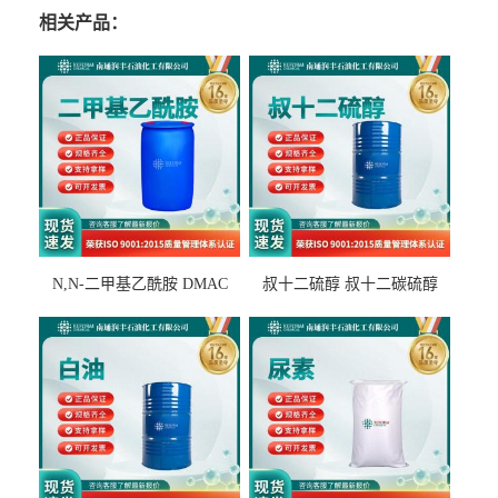
相关产品：
N,N-二甲基乙酰胺 DMAC
叔十二硫醇 叔十二碳硫醇
127-19-5
25103-58-6