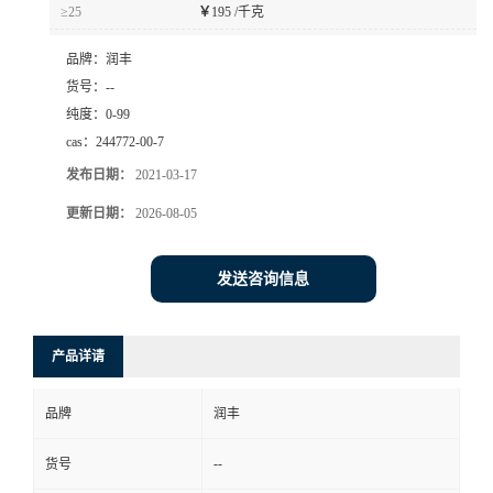
≥25
￥
195 /千克
品牌：
润丰
货号：
--
纯度：
0-99
cas：
244772-00-7
发布日期：
2021-03-17
更新日期：
2026-08-05
发送咨询信息
产品详请
品牌
润丰
--
货号