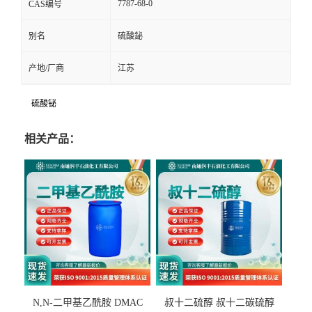
7787-68-0
CAS编号
别名
硫酸鉍
产地/厂商
江苏
硫酸铋
相关产品：
N,N-二甲基乙酰胺 DMAC
叔十二硫醇 叔十二碳硫醇