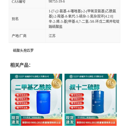
98753-19-6
CAS编号
1-[7-(2-氨基-4-噻唑基)-2-(甲氧亚氨基)乙酰氨
基]-2-羧基-8-氧代-5-硫杂-1-氮杂双环[4.2.0]
别名
辛-2-烯-3-基]甲基-6,7-二氢-5H-环戊二烯并吡啶
鎓硫酸盐
产地/厂商
江苏
硫酸头孢匹罗
相关产品：