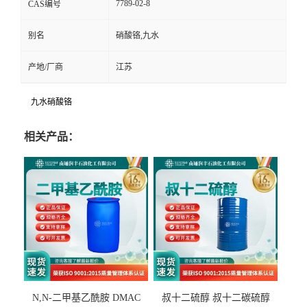
7789-02-8
CAS编号
别名
硝酸铬,九水
产地/厂商
江苏
九水硝酸铬
相关产品：
N,N-二甲基乙酰胺 DMAC
叔十二硫醇 叔十二碳硫醇