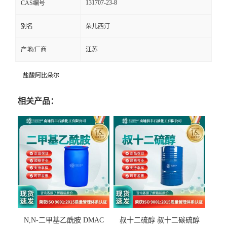
131707-23-8
CAS编号
别名
朵儿西汀
产地/厂商
江苏
盐酸阿比朵尔
相关产品：
N,N-二甲基乙酰胺 DMAC
叔十二硫醇 叔十二碳硫醇