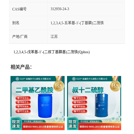
312959-24-3
CAS编号
别名
1,2,3,4,5-五苯基-1'-(丁基膦)二茂铁
产地/厂商
江苏
1,2,3,4,5-戊苯基-1′-(二叔丁基膦基)二茂铁(Qphos)
相关产品：