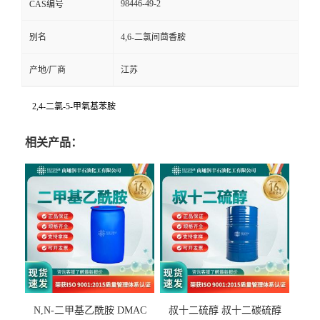
98446-49-2
CAS编号
别名
4,6-二氯间茴香胺
产地/厂商
江苏
2,4-二氯-5-甲氧基苯胺
相关产品：
N,N-二甲基乙酰胺 DMAC
叔十二硫醇 叔十二碳硫醇