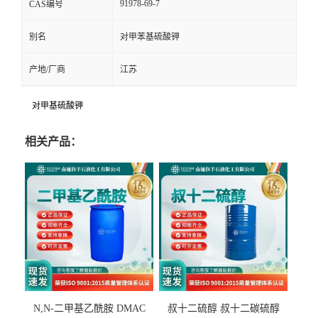
91978-69-7
CAS编号
别名
对甲苯基硫酸钾
产地/厂商
江苏
对甲基硫酸钾
相关产品：
N,N-二甲基乙酰胺 DMAC
叔十二硫醇 叔十二碳硫醇