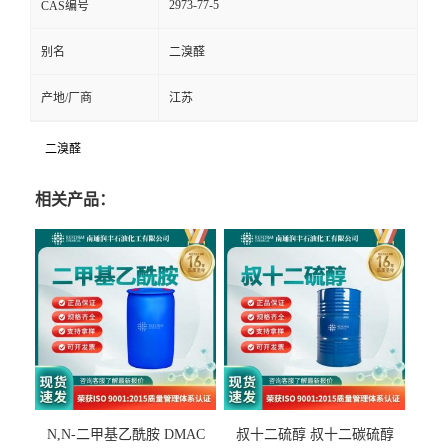
2973-77-5
CAS编号
别名
二溴醛
产地/厂商
江苏
二溴醛
相关产品：
N,N-二甲基乙酰胺 DMAC
叔十二硫醇 叔十二碳硫醇