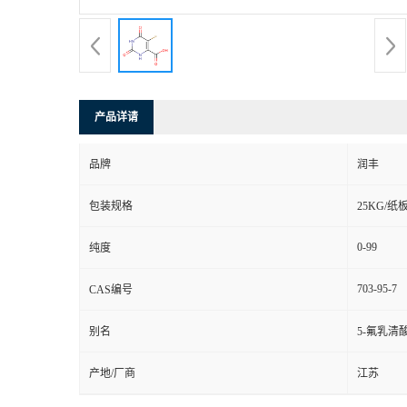
产品详请
品牌
润丰
包装规格
25KG/纸
0-99
纯度
703-95-7
CAS编号
别名
5-氟乳清
产地/厂商
江苏