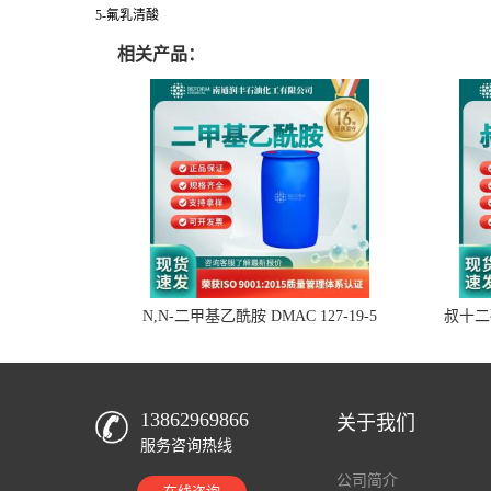
5-氟乳清酸
相关产品：
N,N-二甲基乙酰胺 DMAC 127-19-5
叔十二硫
13862969866
关于我们
服务咨询热线
公司简介