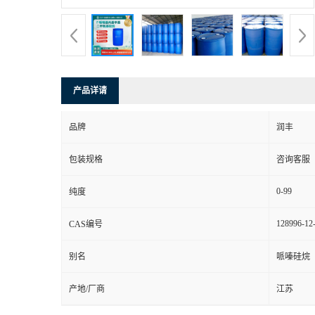
产品详请
品牌
润丰
包装规格
咨询客服
0-99
纯度
128996-12
CAS编号
别名
哌嗪硅烷
产地/厂商
江苏