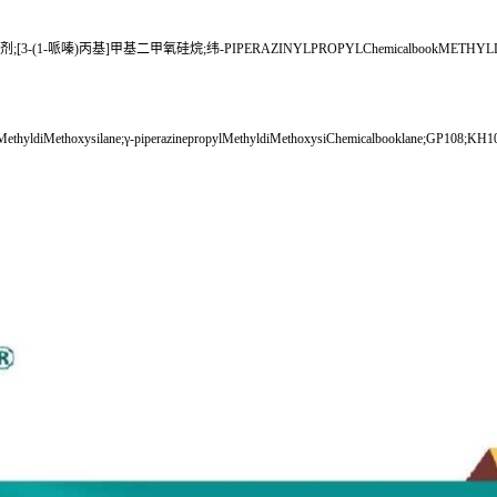
3-(1-哌嗪)丙基]甲基二甲氧硅烷;纬-PIPERAZINYLPROPYLChemicalbookMET
lMethyldiMethoxysilane;γ-piperazinepropylMethyldiMethoxysiChemicalbooklane;GP108;KH108