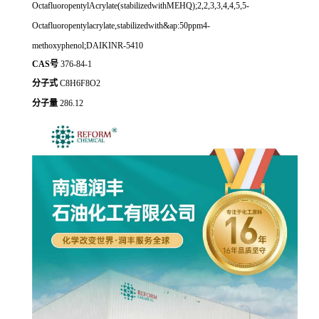
OctafluoropentylAcrylate(stabilizedwithMEHQ);2,2,3,3,4,4,5,5-
Octafluoropentylacrylate,stabilizedwith&ap:50ppm4-
methoxyphenol;DAIKINR-5410
CAS号
376-84-1
分子式
C8H6F8O2
分子量
286.12