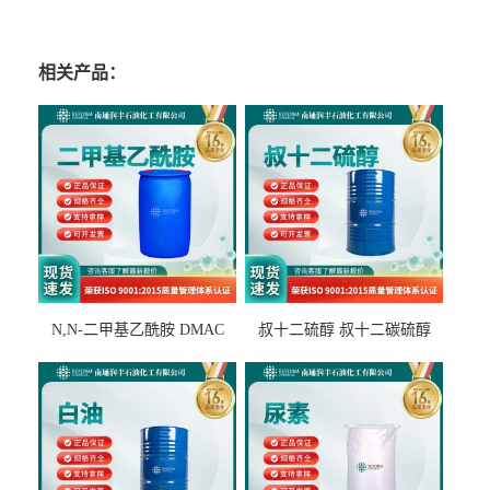
相关产品：
N,N-二甲基乙酰胺 DMAC
叔十二硫醇 叔十二碳硫醇
127-19-5
25103-58-6