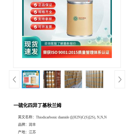
一硫化四异丁基秋兰姆
英文名称：
Thiodicarbonic diamide ([(H2N)C(S)]2S), N,N,N
品牌：
润丰
产地：
江苏