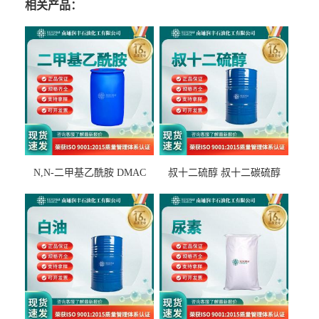
相关产品：
N,N-二甲基乙酰胺 DMAC
叔十二硫醇 叔十二碳硫醇
127-19-5
25103-58-6