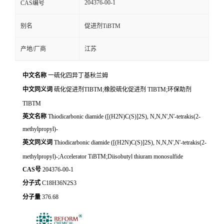
204376-00-1
CAS编号
别名
促进剂TiBTM
产地/厂商
江苏
中文名称
一硫化四异丁基秋兰姆
中文同义词
硫化促进剂TIBTM;橡胶硫化促进剂 TIBTM;环保助剂
TIBTM
英文名称
Thiodicarbonic diamide ([(H2N)C(S)]2S), N,N,N',N'-tetrakis(2-
methylpropyl)-
英文同义词
Thiodicarbonic diamide ([(H2N)C(S)]2S), N,N,N',N'-tetrakis(2-
methylpropyl)-;Accelerator TiBTM;Diisobutyl thiuram monosulfide
CAS号
204376-00-1
分子式
C18H36N2S3
分子量
376.68