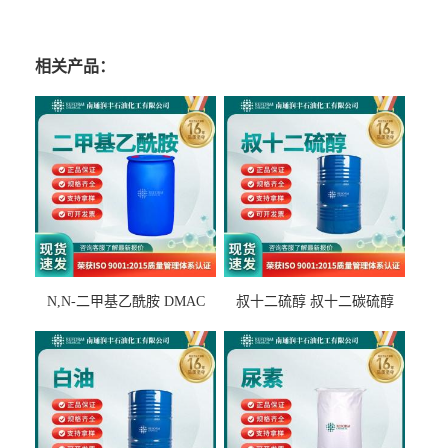
相关产品：
N,N-二甲基乙酰胺 DMAC
叔十二硫醇 叔十二碳硫醇
127-19-5
25103-58-6