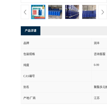
产品详请
品牌
润丰
包装规格
咨询客服
0-99
纯度
CAS编号
别名
聚酯多元
产地/厂商
江苏