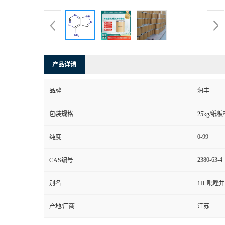
产品详请
品牌
润丰
包装规格
25kg/纸
0-99
纯度
2380-63-4
CAS编号
别名
1H-吡唑并[
产地/厂商
江苏