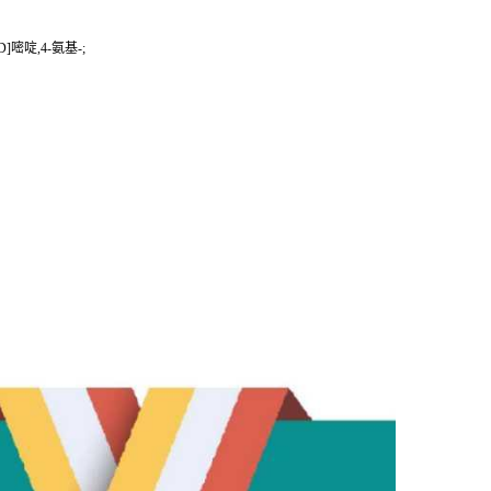
D]嘧啶,4-氨基-;