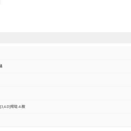
板桶
3,4-D]嘧啶-4-胺