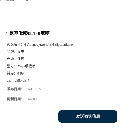
4-氨基吡嗪[3,4-d]嘧啶
英文名称：
4-Aminopyrazolo[3,4-d]pyrimidine
品牌：
润丰
产地：
江苏
型号：
25kg/纸板桶
纯度：
0-99
cas：
2380-63-4
发布日期：
2024-12-09
更新日期：
2026-08-05
发送咨询信息