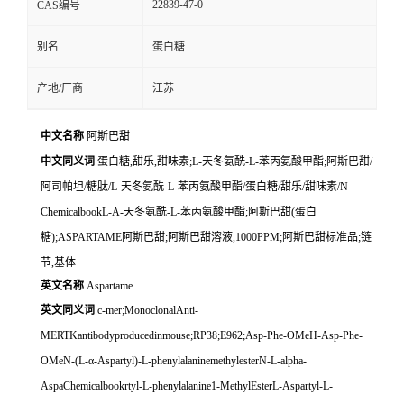
22839-47-0
CAS编号
别名
蛋白糖
产地/厂商
江苏
中文名称
阿斯巴甜
中文同义词
蛋白糖,甜乐,甜味素;L-天冬氨酰-L-苯丙氨酸甲酯;阿斯巴甜/
阿司帕坦/糖肽/L-天冬氨酰-L-苯丙氨酸甲酯/蛋白糖/甜乐/甜味素/N-
ChemicalbookL-Α-天冬氨酰-L-苯丙氨酸甲酯;阿斯巴甜(蛋白
糖);ASPARTAME阿斯巴甜;阿斯巴甜溶液,1000PPM;阿斯巴甜标准品;链
节,基体
英文名称
Aspartame
英文同义词
c-mer;MonoclonalAnti-
MERTKantibodyproducedinmouse;RP38;E962;Asp-Phe-OMeH-Asp-Phe-
OMeN-(L-α-Aspartyl)-L-phenylalaninemethylesterN-L-alpha-
AspaChemicalbookrtyl-L-phenylalanine1-MethylEsterL-Aspartyl-L-