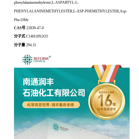
phenylalaninemethylester;L-ASPARTYL-L-
PHENYLALANINEMETHYLESTER;L-ASP-PHEMETHYLESTER;Asp-
Phe-OMe
CAS号
22839-47-0
分子式
C14H18N2O5
分子量
294.31