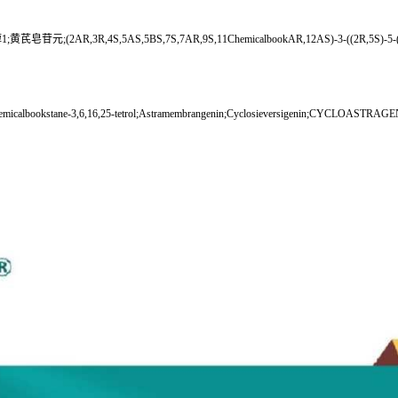
元;(2AR,3R,4S,5AS,5BS,7S,7AR,9S,11ChemicalbookAR,12AS)-3-((2R,5
micalbookstane-3,6,16,25-tetrol;Astramembrangenin;Cyclosieversigenin;CYCLOASTRAG