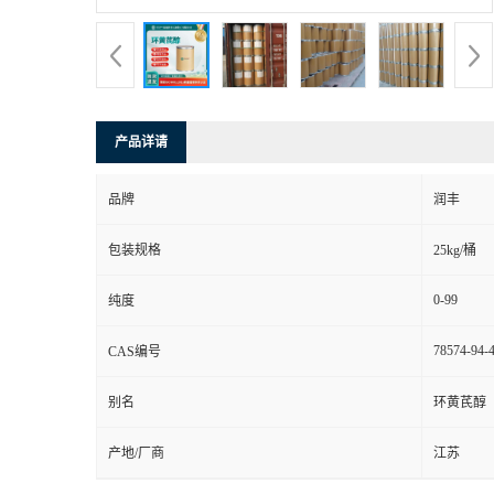
产品详请
品牌
润丰
包装规格
25kg/桶
0-99
纯度
78574-94-
CAS编号
别名
环黄芪醇
产地/厂商
江苏