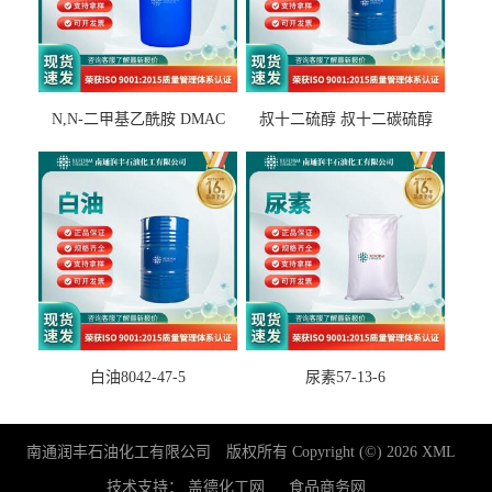
N,N-二甲基乙酰胺 DMAC
叔十二硫醇 叔十二碳硫醇
127-19-5
25103-58-6
白油8042-47-5
尿素57-13-6
南通润丰石油化工有限公司
版权所有 Copyright (©) 2026
XML
技术支持：
盖德化工网
食品商务网