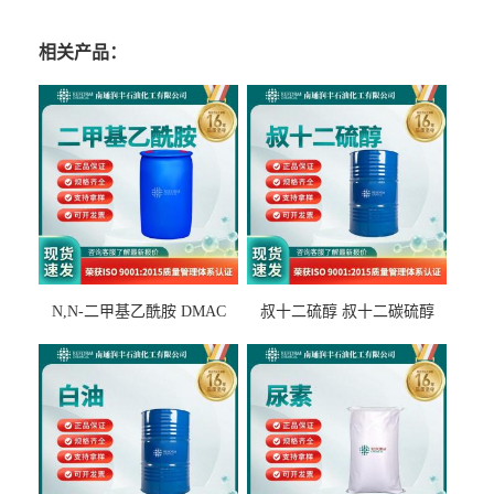
相关产品：
N,N-二甲基乙酰胺 DMAC
叔十二硫醇 叔十二碳硫醇
127-19-5
25103-58-6