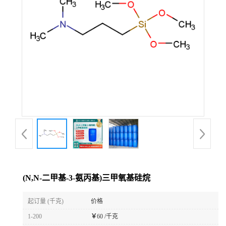
(N,N-二甲基-3-氨丙基)三甲氧基硅烷
起订量 (千克)
价格
1-200
￥
60 /千克