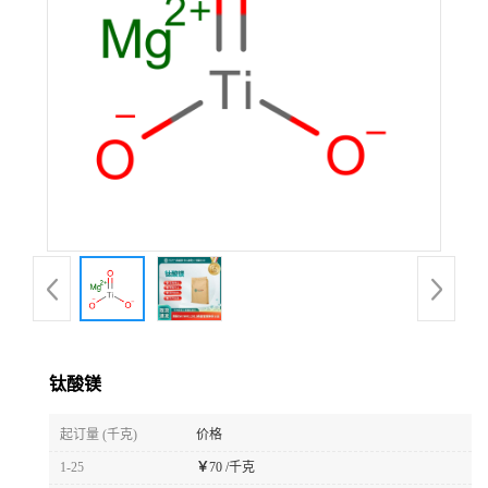
钛酸镁
起订量 (千克)
价格
1-25
￥
70 /千克