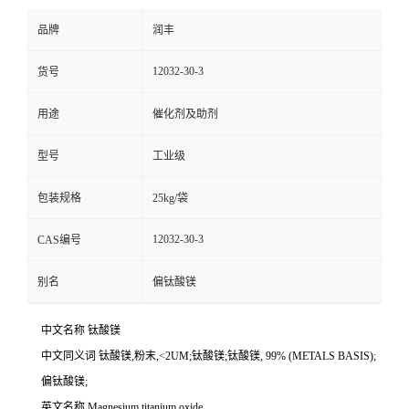
品牌
润丰
12032-30-3
货号
用途
催化剂及助剂
型号
工业级
包装规格
25kg/袋
12032-30-3
CAS编号
别名
偏钛酸镁
中文名称 钛酸镁
中文同义词 钛酸镁,粉末,<2UM;钛酸镁;钛酸镁, 99% (METALS BASIS);
偏钛酸镁;
英文名称 Magnesium titanium oxide