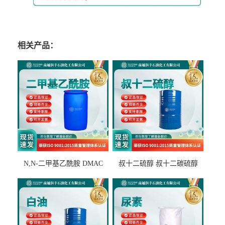
相关产品：
N,N-二甲基乙酰胺 DMAC
叔十二硫醇 叔十二碳硫醇
127-19-5
25103-58-6