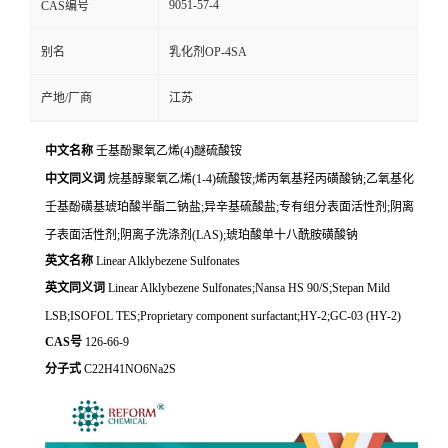
9051-57-4
CAS编号
别名
乳化剂OP-4SA
产地/厂商
江苏
中文名称
壬基酚聚氧乙烯(4)醚硫酸铵
中文同义词
烷基醇聚氧乙烯(1-4)硫酸铵;烯丙氧基羟丙磺酸钠;乙氧基化
壬基酚磺基琥珀酸半酯二钠盐;异辛基硫酸盐;专有组分表面活性剂;阴离
子表面活性剂;阴离子洗涤剂(LAS);琥珀酸单十八酰胺磺酸钠
英文名称
Linear Alklybezene Sulfonates
英文同义词
Linear Alklybezene Sulfonates;Nansa HS 90/S;Stepan Mild
LSB;ISOFOL TES;Proprietary component surfactant;HY-2;GC-03 (HY-2)
CAS号
126-66-9
分子式
C22H41NO6Na2S