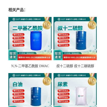
相关产品：
N,N-二甲基乙酰胺 DMAC
叔十二硫醇 叔十二碳硫醇
127-19-5
25103-58-6