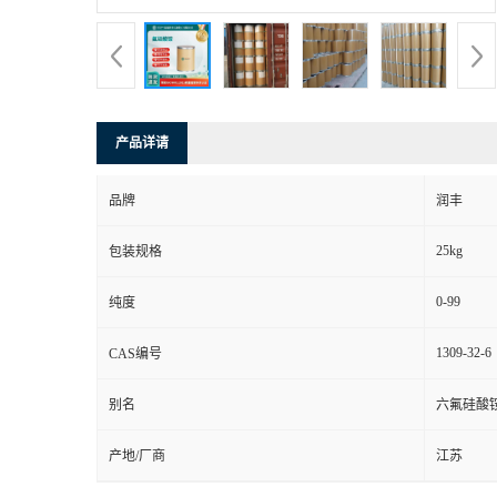
产品详请
品牌
润丰
25kg
包装规格
0-99
纯度
1309-32-6
CAS编号
别名
六氟硅酸
产地/厂商
江苏