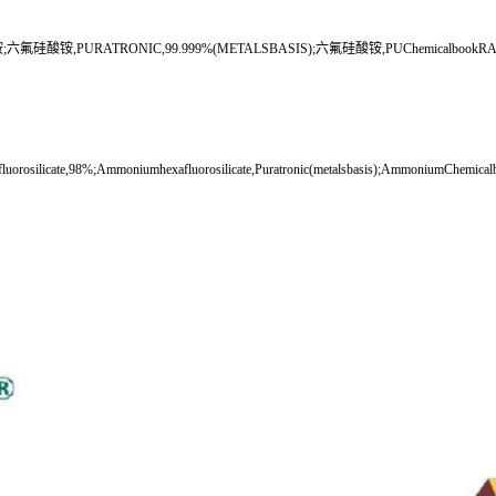
URATRONIC,99.999%(METALSBASIS);六氟硅酸铵,PUChemicalbookRATRON
uorosilicate,98%;Ammoniumhexafluorosilicate,Puratronic(metalsbasis);AmmoniumChemical