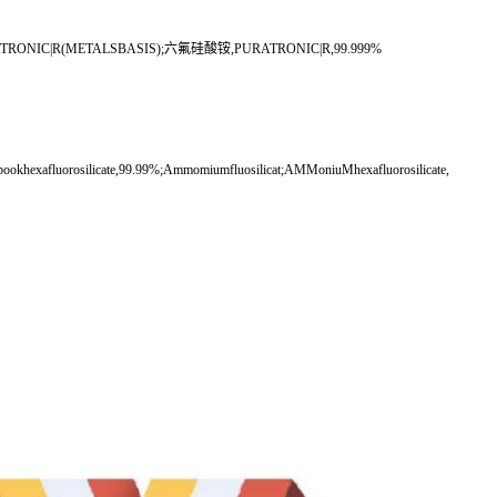
IC|R(METALSBASIS);六氟硅酸铵,PURATRONIC|R,99.999%
bookhexafluorosilicate,99.99%;Ammomiumfluosilicat;AMMoniuMhexafluorosilicate,