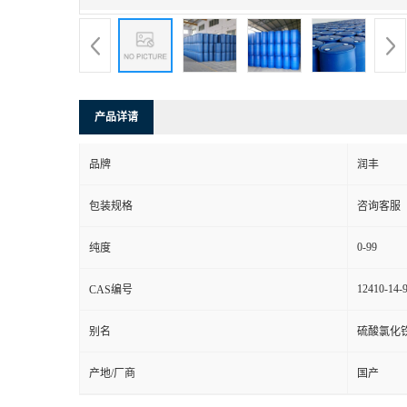
产品详请
品牌
润丰
包装规格
咨询客服
0-99
纯度
12410-14-
CAS编号
别名
硫酸氯化
产地/厂商
国产