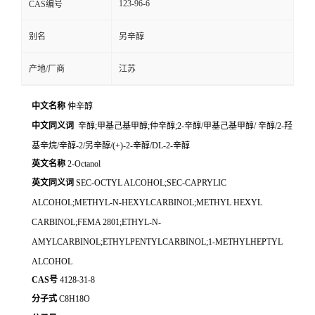
123-96-6
CAS编号
别名
另辛醇
产地/厂商
江苏
中文名称
仲辛醇
中文同义词
辛醇;甲基己基甲醇;仲辛醇;2-辛醇/甲基己基甲醇/ 辛醇/2-羟
基辛烷/辛醇-2/另辛醇/(+)-2-辛醇/DL-2-辛醇
英文名称
2-Octanol
英文同义词
SEC-OCTYL ALCOHOL;SEC-CAPRYLIC
ALCOHOL;METHYL-N-HEXYLCARBINOL;METHYL HEXYL
CARBINOL;FEMA 2801;ETHYL-N-
AMYLCARBINOL;ETHYLPENTYLCARBINOL;1-METHYLHEPTYL
ALCOHOL
CAS号
4128-31-8
分子式
C8H18O