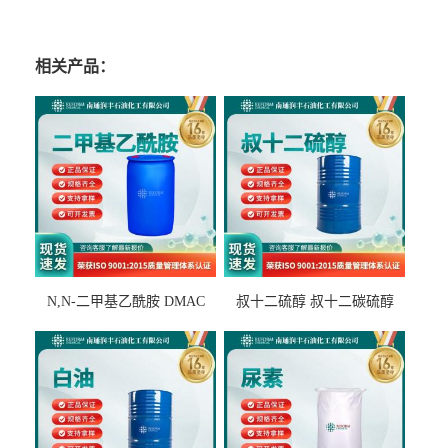
相关产品：
N,N-二甲基乙酰胺 DMAC
叔十二硫醇 叔十二碳硫醇
127-19-5
25103-58-6