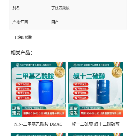
别名
丁烷四羧酸
产地/厂商
国产
丁烷四羧酸
相关产品：
N,N-二甲基乙酰胺 DMAC
叔十二硫醇 叔十二碳硫醇
127-19-5
25103-58-6