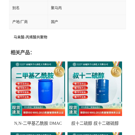
别名
聚马丙
产地/厂商
国产
马来酸-丙烯酸共聚物
相关产品：
N,N-二甲基乙酰胺 DMAC
叔十二硫醇 叔十二碳硫醇
127-19-5
25103-58-6