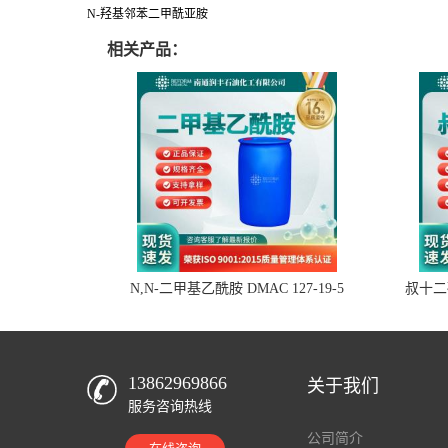
N-羟基邻苯二甲酰亚胺
相关产品：
N,N-二甲基乙酰胺 DMAC 127-19-5
叔十二硫
13862969866
关于我们
服务咨询热线
公司简介