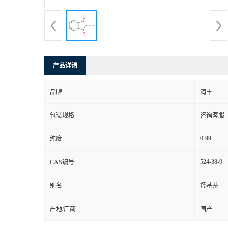
产品详请
品牌
润丰
包装规格
咨询客服
0-99
纯度
524-38-9
CAS编号
别名
羟基萘
产地/厂商
国产