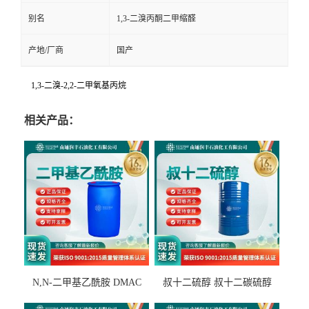
别名
1,3-二溴丙酮二甲缩醛
产地/厂商
国产
1,3-二溴-2,2-二甲氧基丙烷
相关产品：
N,N-二甲基乙酰胺 DMAC
叔十二硫醇 叔十二碳硫醇
127-19-5
25103-58-6