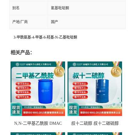
别名
氰基吡啶酮
产地/厂商
国产
3-甲酰氨基-4-甲基-6-羟基-N-乙基吡啶酮
相关产品：
N,N-二甲基乙酰胺 DMAC
叔十二硫醇 叔十二碳硫醇
127-19-5
25103-58-6