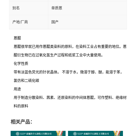
别名
单质蒽
产地/厂商
国产
蒽醌
蒽醌很早就已用作蒽醌类染料的原料，在染料工业占有重要的地位。蒽
醌衍生物已在过氧化氢生产过程和纸浆工业中大量使用。
化学性质
带有淡蓝色荧光的针状晶体。 不溶于水，微溶于醇、醚，能溶于苯，
氯仿和二硫化碳
用途
用于制造分散染料、茜素、还原染料的中间体蒽醌，可作塑料、绝缘材
料的原料
相关产品：