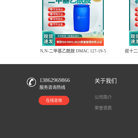
N,N-二甲基乙酰胺 DMAC 127-19-5
叔十二硫
13862969866
关于我们
服务咨询热线
公司简介
在线咨询
荣誉资质