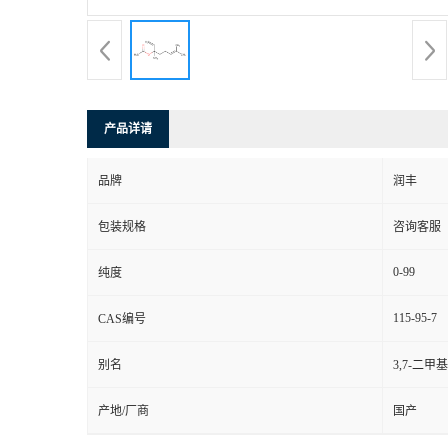
产品详请
品牌
润丰
包装规格
咨询客服
0-99
纯度
115-95-7
CAS编号
别名
3,7-二甲
产地/厂商
国产