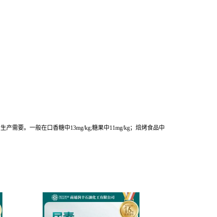
。一般在口香糖中13mg/kg;糖果中11mg/kg；焙烤食品中