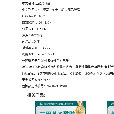
中文名称:乙酸芳樟酯
中文别名:3,7-二甲基-1,6-辛二烯-3-醇乙酸酯
CAS No:115-95-7
EINECS号：204-116-4
分子式:C12H20O2
沸点:220°C(lit.)
闪光点:194°F
折射率:n20/D 1.453(lit.)
密度:0.901g/mLat 25°C(lit.)
外观透明无色,油性液体佛手柑气味
用途:用于调制高级香水和花露水香精;乙酸芳樟酯是我国规定暂时允许
8.9mg/kg；冷饮中用量为3.8mg/kg。;GB 2760—1996规
安全说明:S26-S36-S37
危险品运输编号：NA 1993 / PGIII
相关产品：