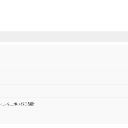
基-1,6-辛二烯-3-醇乙酸酯