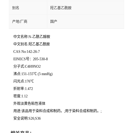
别名
羟乙基乙酰胺
产地/厂商
国产
中文名称:N-乙酰乙醇胺
中文别名:羟乙基乙酰胺
CAS No:142-26-7
EINECS号：205-530-8
分子式:C4H9NO2
沸点:151-155℃ (5 mmHg)
闪光点:176℃
折射率:1.472
密度:1.12
外观淡黄色粘性液体
用途:该品用于染料合成和制药。;用于染料合成和制药。;
安全说明:S26;S36