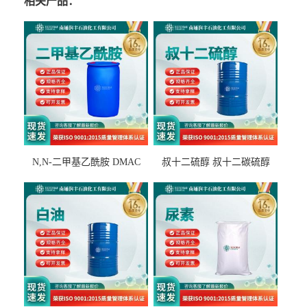
相关产品：
N,N-二甲基乙酰胺 DMAC
叔十二硫醇 叔十二碳硫醇
127-19-5
25103-58-6