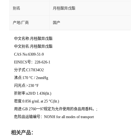
别名
月桂酸异戊酯
产地/厂商
国产
中文名称:月桂酸异戊酯
中文别名:月桂酸异戊酯
CAS No:6309-51-9
EINECS号：228-626-1
分子式:C17H34O2
沸点:170 °C / 2mmHg
闪光点:>230 °F
折射率:n20/D 1.436(lit.)
密度:0.856 g/mL at 25 °C(lit.)
用途:GB 2760一97规定为允许使用的食品用香料。;
危险品运输编号：NONH for all modes of transport
相关产品：