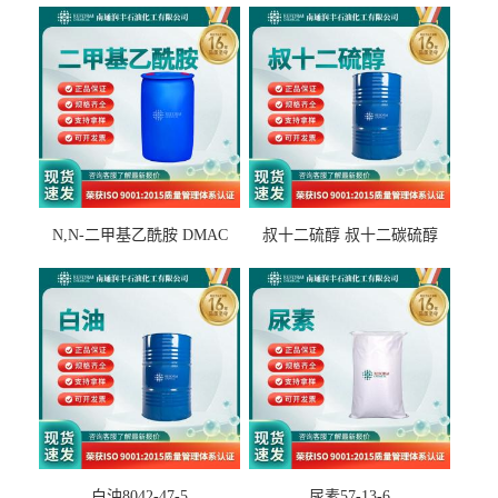
N,N-二甲基乙酰胺 DMAC
叔十二硫醇 叔十二碳硫醇
127-19-5
25103-58-6
白油8042-47-5
尿素57-13-6