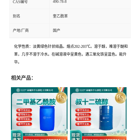
490-78-8
CAS编号
别名
奎乙酰苯
产地/厂商
国产
化学性质：淡黄绿色针状结晶。熔点202-203℃。溶于醇，难溶于醚和
苯，几乎不溶于冷水。在碱溶液中呈黄色，遇三氧化铁呈蓝色。能升
华。
相关产品：