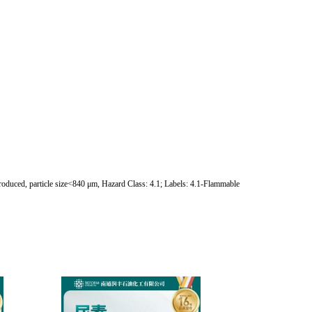
oduced, particle size<840 μm, Hazard Class: 4.1; Labels: 4.1-Flammable