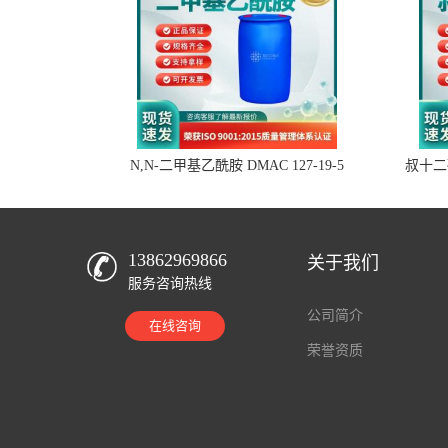
N,N-二甲基乙酰胺 DMAC 127-19-5
叔十二硫
13862969866
关于我们
服务咨询热线
公司简介
在线咨询
荣誉资质