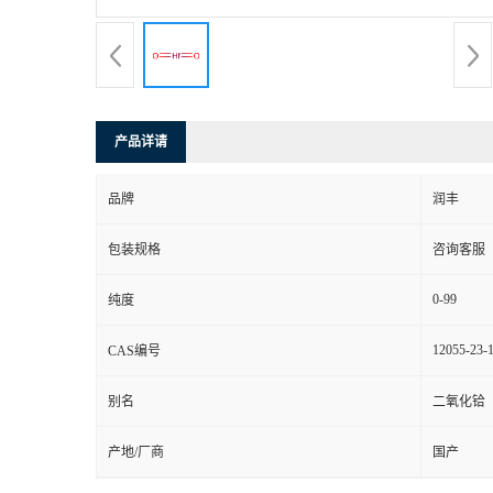
产品详请
品牌
润丰
包装规格
咨询客服
0-99
纯度
12055-23-
CAS编号
别名
二氧化铪
产地/厂商
国产