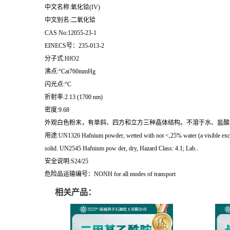
中文名称:氧化铪(IV)
中文别名:二氧化铪
CAS No:12055-23-1
EINECS号：235-013-2
分子式:HfO2
沸点:°Cat760mmHg
闪光点:°C
折射率:2.13 (1700 nm)
密度:9.68
外观白色粉末，有单斜、四方和立方三种晶体结构。不溶于水、盐酸和硝酸，可溶于
用途:UN1326 Hafnium powder, wetted with not <,25% water (a visible excess 
solid. UN2545 Hafnium pow der, dry, Hazard Class: 4.1; Lab..
安全说明:S24/25
危险品运输编号：NONH for all modes of transport
相关产品：