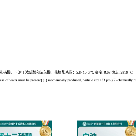
浓硫酸和氟氢酸。热膨胀系数：5.8×10-6/℃ 密度: 9.68 熔点: 2810 °C
of water must be present) (1) mechanically produced, particle size<53 μm; (2) chemically pr