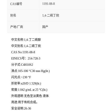
1191-08-8
CAS编号
别名
1,4-二硫丁烷
产地/厂商
国产
中文名称:1,4-丁二硫醇
中文别名:1,4-二硫丁烷
CAS No:1191-08-8
EINECS号：214-728-3
分子式:C4H10S2
沸点:105-106 °C30 mm Hg(lit.)
闪光点:>230 °F
折射率:n20/D 1.529(lit.)
密度:1.042 g/mL at 25 °C(lit.)
外观透明 无色至淡黄色 液体
用途:用于有机合成。
安全说明:26-36