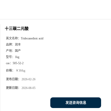
十三碳二元酸
英文名称：
Tridecanedioic acid
品牌：
润丰
产地：
国产
型号：
1kg
cas：
505-52-2
价格：
￥39/kg
发布日期：
2026-02-26
更新日期：
2026-08-05
发送咨询信息