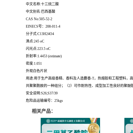
中文名称:十三烷二酸
中文别名:巴西基酸
CAS No:505-52-2
EINECS号：208-011-4
分子式:C13H24O4
沸点:245 oC
闪光点:223.5 oC
折射率:1.4453 (estimate)
密度:1.051
外观白色片状
用途:用于生产高级香精、香料及人造麝香-T，热熔胶和工程塑料，
共聚聚酰胺的一种组分；（2）可作耐热性、成型加工性良好的聚醚酰
安全说明:S26;S37/39
危险品运输编号：25kgs
相关产品：