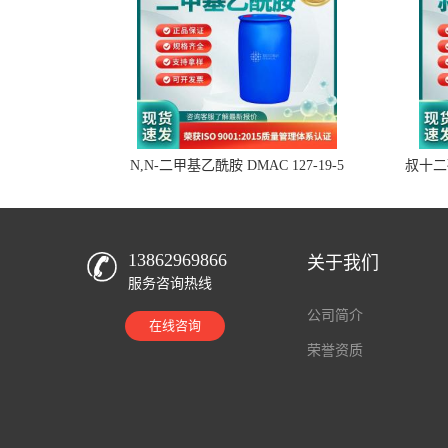
N,N-二甲基乙酰胺 DMAC 127-19-5
叔十二硫
13862969866
关于我们
服务咨询热线
公司简介
在线咨询
荣誉资质