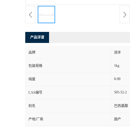
产品详请
品牌
润丰
1kg
包装规格
0-99
纯度
505-52-2
CAS编号
别名
巴西基酸
产地/厂商
国产