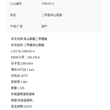
5306-85-4
CAS编号
别名
二甲基异山梨醇
产地/厂商
国产
中文名称:异山梨醇二甲基醚
中文别名:二甲基异山梨醇
CAS No:5306-85-4
EINECS号：226-159-8
分子式:C8H14O4
沸点:93℃(0.1 torr)
闪光点:103℃
折射率:1.462
密度:1.165
外观透明油性液体
用途:化妆品原料;
安全说明:S24/25