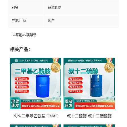
别名
薛佛氏盐
产地/厂商
国产
2-萘酚-6-磺酸钠
相关产品：
N,N-二甲基乙酰胺 DMAC
叔十二硫醇 叔十二碳硫醇
127-19-5
25103-58-6