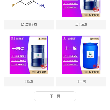
2,5-二氟苯胺
正十三烷
十四烷
十一烷
下一页