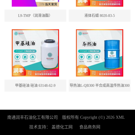
L9-TMP（润滑油酯）
液体石蜡 8020-83-5
甲基硅油 硅油 63148-62-9
导热油L-QB300 半合成高温传热油300
号导热油
南通润丰石油化工有限公司
版权所有 Copyright (©) 2026
XML
技术支持：
盖德化工网
食品商务网